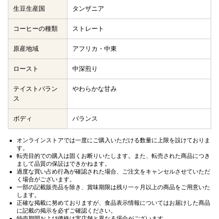
生豆生産国
タンザニア
コーヒーの種類
ストレート
原産地域
アフリカ・中東
ロースト
中深煎り
テイストバラン
やわらかな甘み
ス
ボディ
バランス
オンラインストアでは一度にご購入いただける数量に上限を設けておりま
す。
転売目的での購入は固くお断りいたします。また、転売された商品につき
まして品質の保証はできかねます。
過度な買い占め行為が確認された場合、ご注文をキャンセルさせていただ
く場合がございます。
一部の記載販売品を除き、賞味期限は残り一ヶ月以上の商品をご用意いた
します。
正確な掲載に努めておりますが、食品表示情報についてはお届けした商品
に記載の掲示を必ずご確認ください。
特売期間および価格は実店舗と異なる場合がございます。