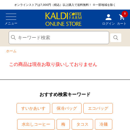
オンラインストアは7,000円（税込）以上購入で送料無料！
※一部地域を除く
0
メニュー
ログイン
カート
ホーム
この商品は現在お取り扱いしておりません
おすすめ検索キーワード
すいかあいす
保冷バッグ
エコバッグ
水出しコーヒー
梅
タコス
冷麺