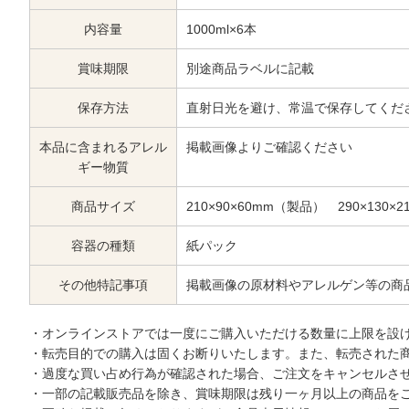
内容量
1000ml×6本
賞味期限
別途商品ラベルに記載
保存方法
直射日光を避け、常温で保存してくだ
本品に含まれるアレル
掲載画像よりご確認ください
ギー物質
商品サイズ
210×90×60mm（製品） 290×130
容器の種類
紙パック
その他特記事項
掲載画像の原材料やアレルゲン等の商
・オンラインストアでは一度にご購入いただける数量に上限を設
・転売目的での購入は固くお断りいたします。また、転売された
・過度な買い占め行為が確認された場合、ご注文をキャンセルさ
・一部の記載販売品を除き、賞味期限は残り一ヶ月以上の商品を