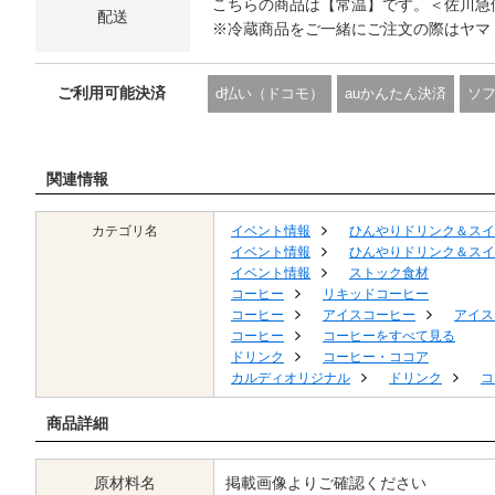
こちらの商品は【常温】です。＜佐川急
配送
※冷蔵商品をご一緒にご注文の際はヤマ
ご利用可能決済
d払い（ドコモ）
auかんたん決済
ソ
関連情報
カテゴリ名
イベント情報
ひんやりドリンク＆スイ
イベント情報
ひんやりドリンク＆スイ
イベント情報
ストック食材
コーヒー
リキッドコーヒー
コーヒー
アイスコーヒー
アイス
コーヒー
コーヒーをすべて見る
ドリンク
コーヒー・ココア
カルディオリジナル
ドリンク
コ
商品詳細
原材料名
掲載画像よりご確認ください