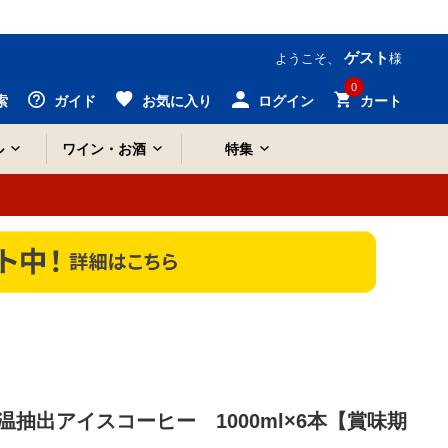
ゲスト
ようこそ、
様
0
索
ガイド
お気に入り
ログイン
カート
ル
ワイン・お酒
特集
抽出アイスコーヒー 1000ml×6本【賞味期