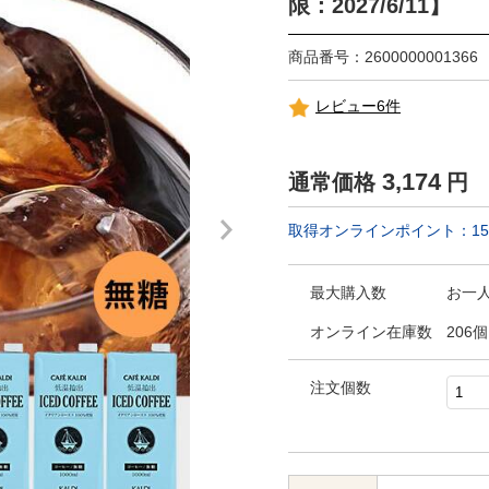
限：2027/6/11】
商品番号：2600000001366
レビュー6件
3,174
通常価格
円
取得オンラインポイント：
15
最大購入数
お一
オンライン在庫数
206個
注文個数