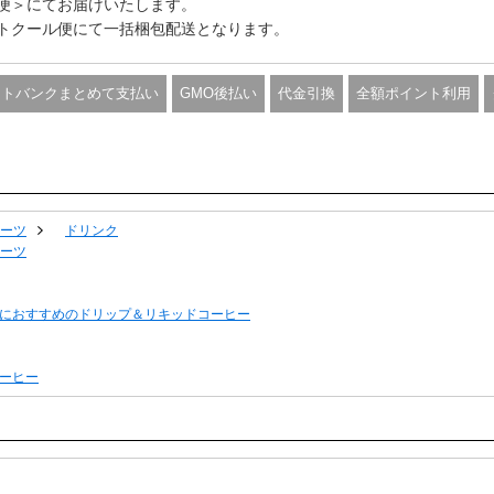
便＞にてお届けいたします。
トクール便にて一括梱包配送となります。
フトバンクまとめて支払い
GMO後払い
代金引換
全額ポイント利用
ーツ
ドリンク
ーツ
におすすめのドリップ＆リキッドコーヒー
ーヒー