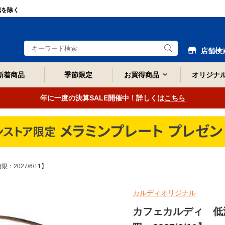
域を除く
店舗検
新着商品
季節限定
お買得商品
オリジナ
年に一度の決算SALE開催中！詳しくは
こちら
2027/6/11】
カルディオリジナル
カフェカルディ 低温