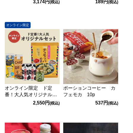
3,174円
189円
(税込)
(税込)
2027/6/11】
オンライン限定
オンライン限定 ド定
ポーションコーヒー カ
番！大人気オリジナルセ
フェモカ 10p
ット
2,550円
537円
(税込)
(税込)