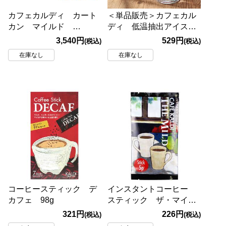
カフェカルディ カート
＜単品販売＞カフェカル
カン マイルド
ディ 低温抽出アイスコ
125ml×30本【賞味期限：
ーヒー 1000ml【賞味期
3,540円
529円
(税込)
(税込)
2027/1/21】
限：2027/6/25】
在庫なし
在庫なし
コーヒースティック デ
インスタントコーヒー
カフェ 98g
スティック ザ・マイル
ド 5p
321円
226円
(税込)
(税込)