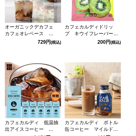
オーガニックデカフェ
カフェカルディドリッ
カフェオレベース
プ キウイフレーバーコ
500ml
ーヒー 1p
729円
200円
(税込)
(税込)
カフェカルディ 低温抽
カフェカルディ ボトル
出アイスコーヒー
缶コーヒー マイルド
1000ml×6本【賞味期限：
260g