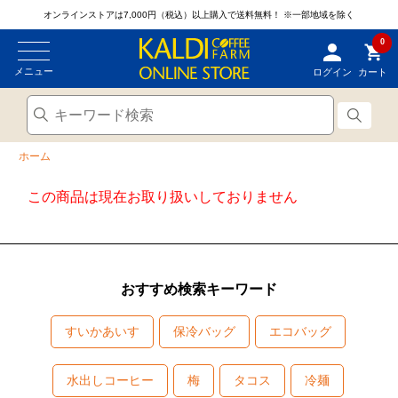
オンラインストアは7,000円（税込）以上購入で送料無料！
※一部地域を除く
0
メニュー
ログイン
カート
ホーム
この商品は現在お取り扱いしておりません
おすすめ検索キーワード
すいかあいす
保冷バッグ
エコバッグ
水出しコーヒー
梅
タコス
冷麺