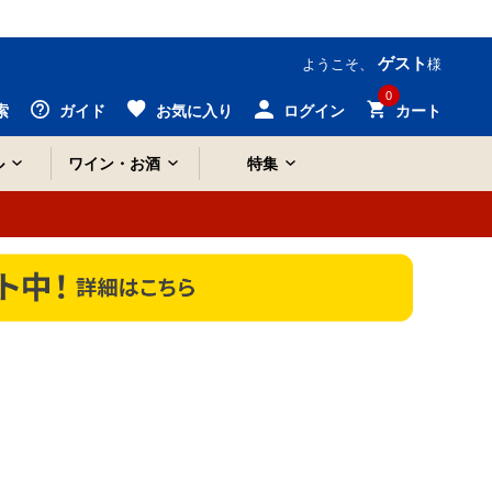
ゲスト
ようこそ、
様
0
索
ガイド
お気に入り
ログイン
カート
ル
ワイン・お酒
特集