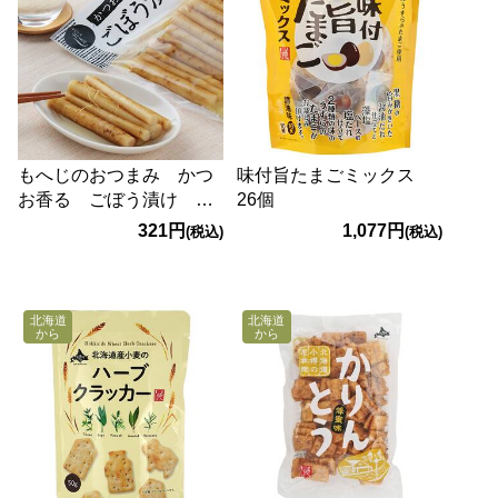
もへじのおつまみ かつ
味付旨たまごミックス
お香る ごぼう漬け
26個
80g
321円
1,077円
(税込)
(税込)
北海道
北海道
から
から