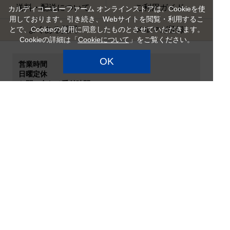
送料・配送について
ご利用ガイド
カルディコーヒーファーム オンラインストアは、Cookieを使
用しております。引き続き、Webサイトを閲覧・利用するこ
とで、Cookieの使用に同意したものとさせていただきます。
よくある質問
メルマガ登録
Cookieの詳細は「
Cookieについて
」をご覧ください。
OK
営業時間
日曜定休
お問い合わせ受付時間 9:00～18:00
お問い合わせへの回答は翌営業日となります。
ご利用規約
カルディコーヒーファーム
特定商品取引法
企業情報
サイトマップ
プライバシーポリシー
カスタマーハラスメント対
応方針
店舗検索
採用情報