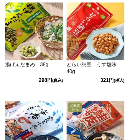
揚げえだまめ 38g
どらい納豆 うす塩味
40g
298円
321円
(税込)
(税込)
北海道
から