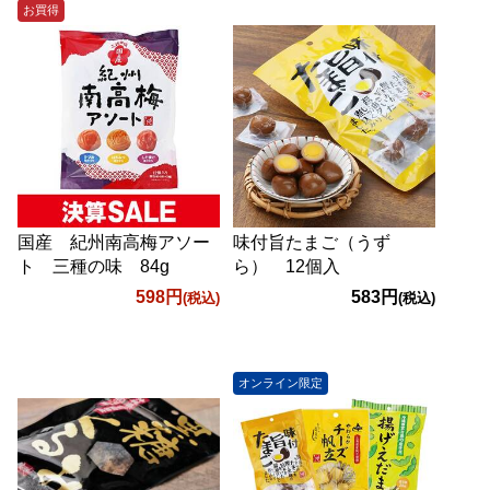
お買得
国産 紀州南高梅アソー
味付旨たまご（うず
ト 三種の味 84g
ら） 12個入
598円
583円
(税込)
(税込)
オンライン限定