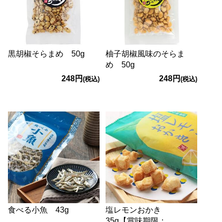
黒胡椒そらまめ 50g
柚子胡椒風味のそらま
め 50g
248円
248円
(税込)
(税込)
食べる小魚 43g
塩レモンおかき
35g【賞味期限：