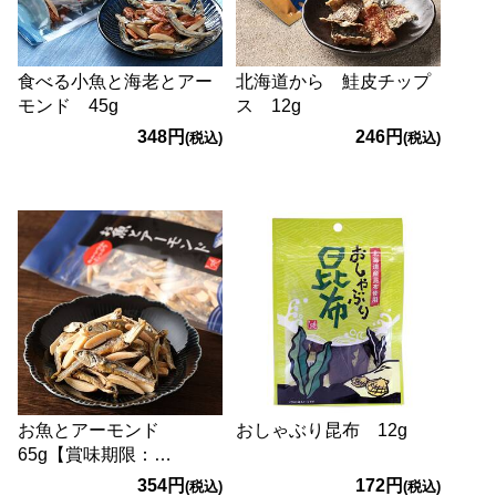
食べる小魚と海老とアー
北海道から 鮭皮チップ
モンド 45g
ス 12g
348円
246円
(税込)
(税込)
お魚とアーモンド
おしゃぶり昆布 12g
65g【賞味期限：
2026/11/4】
354円
172円
(税込)
(税込)