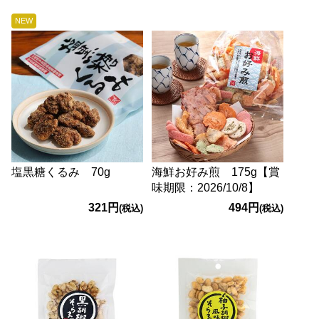
NEW
塩黒糖くるみ 70g
海鮮お好み煎 175g【賞
味期限：2026/10/8】
321円
494円
(税込)
(税込)