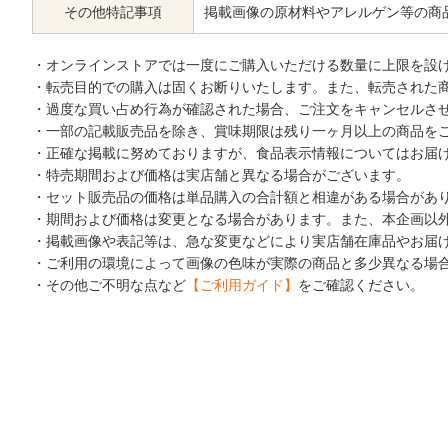
その他特記事項
掲載画像の原材料やアレルゲン等の商
・オンラインストアでは一度にご購入いただける数量に上限を設
・転売目的での購入は固くお断りいたします。また、転売された
・過度な買い占め行為が確認された場合、ご注文をキャンセルさ
・一部の記載販売品を除き、賞味期限は残り一ヶ月以上の商品を
・正確な掲載に努めておりますが、食品表示情報についてはお届
・特売期間および価格は実店舗と異なる場合がございます。
・セット販売品の価格は単品購入の合計額と相違がある場合があ
・期間および価格は変更となる場合があります。また、本企画以
・掲載画像や表記等は、急な変更などにより実店舗在庫品やお届
・ご利用の環境によって画像の色味が実際の商品と多少異なる場
・その他ご不明な点など
【ご利用ガイド】
をご確認ください。