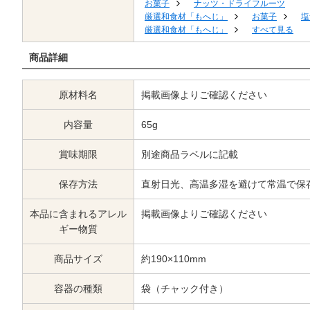
お菓子
ナッツ・ドライフルーツ
厳選和食材「もへじ」
お菓子
塩
厳選和食材「もへじ」
すべて見る
商品詳細
原材料名
掲載画像よりご確認ください
内容量
65g
賞味期限
別途商品ラベルに記載
保存方法
直射日光、高温多湿を避けて常温で保
本品に含まれるアレル
掲載画像よりご確認ください
ギー物質
商品サイズ
約190×110mm
容器の種類
袋（チャック付き）