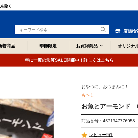
域を除く
店舗検
新着商品
季節限定
お買得商品
オリジナ
年に一度の決算SALE開催中！詳しくは
こちら
おやつに、おつまみに！
もへじ
お魚とアーモンド 65
商品番号：4571347776058
レビュー9件