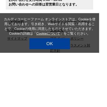
お問い合わせへの回答は翌営業日となります。
カルディコーヒーファーム オンラインストアは、Cookieを使
ご利用規約
カルディコーヒーファーム
用しております。引き続き、Webサイトを閲覧・利用するこ
とで、Cookieの使用に同意したものとさせていただきます。
特定商品取引法
企業情報
Cookieの詳細は「
Cookieについて
」をご覧ください。
サイトマップ
プライバシーポリシー
OK
カスタマーハラスメント対
応方針
店舗検索
採用情報
Copyright (c) CAMEL COFFEE Co., Ltd. All Rights Reserved.