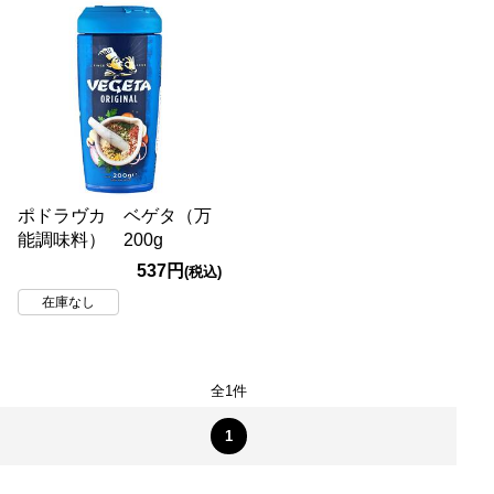
ポドラヴカ ベゲタ（万
能調味料） 200g
537円
(税込)
在庫なし
全1件
1