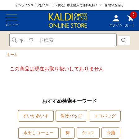
オンラインストアは7,000円（税込）以上購入で送料無料！
※一部地域を除く
0
メニュー
ログイン
カート
ホーム
この商品は現在お取り扱いしておりません
おすすめ検索キーワード
すいかあいす
保冷バッグ
エコバッグ
水出しコーヒー
梅
タコス
冷麺