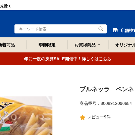
域を除く
店舗検
新着商品
季節限定
お買得商品
オリジナ
年に一度の決算SALE開催中！詳しくは
こちら
ブルネッラ ペンネリ
商品番号：8008912090654
レビュー9件