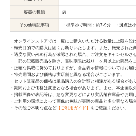
容器の種類
袋
その他特記事項
・標準ゆで時間：約7-9分 ・斑点
・オンラインストアでは一度にご購入いただける数量に上限を設
・転売目的での購入は固くお断りいたします。また、転売された
・過度な買い占め行為が確認された場合、ご注文をキャンセルさ
・一部の記載販売品を除き、賞味期限は残り一ヶ月以上の商品を
・正確な掲載に努めておりますが、食品表示情報についてはお届
・特売期間および価格は実店舗と異なる場合がございます。
・セット販売品の価格は単品購入の合計額と相違がある場合があ
・期間および価格は変更となる場合があります。また、本企画以
・掲載画像や表記等は、急な変更などにより実店舗在庫品やお届
・ご利用の環境によって画像の色味が実際の商品と多少異なる場
・その他ご不明な点など
【ご利用ガイド】
をご確認ください。