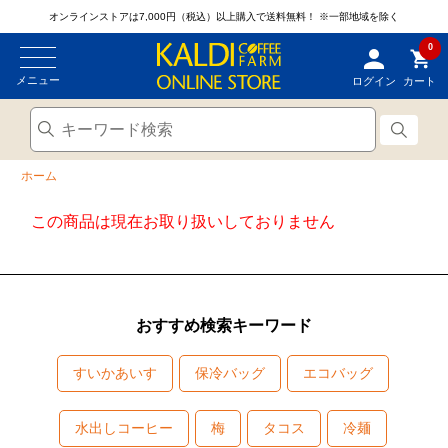
オンラインストアは7,000円（税込）以上購入で送料無料！
※一部地域を除く
0
メニュー
ログイン
カート
ホーム
この商品は現在お取り扱いしておりません
おすすめ検索キーワード
すいかあいす
保冷バッグ
エコバッグ
水出しコーヒー
梅
タコス
冷麺