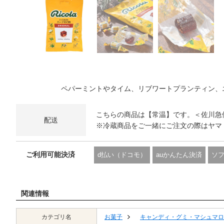
ペパーミントやタイム、リブワートプランティン、
こちらの商品は【常温】です。＜佐川急
配送
※冷蔵商品をご一緒にご注文の際はヤマ
ご利用可能決済
d払い（ドコモ）
auかんたん決済
ソ
関連情報
カテゴリ名
お菓子
キャンディ・グミ・マシュマロ