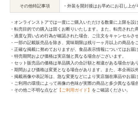
その他特記事項
・外装を開封後はお早めにお召し上が
・オンラインストアでは一度にご購入いただける数量に上限を設
・転売目的での購入は固くお断りいたします。また、転売された
・過度な買い占め行為が確認された場合、ご注文をキャンセルさ
・一部の記載販売品を除き、賞味期限は残り一ヶ月以上の商品を
・正確な掲載に努めておりますが、食品表示情報についてはお届
・特売期間および価格は実店舗と異なる場合がございます。
・セット販売品の価格は単品購入の合計額と相違がある場合があ
・期間および価格は変更となる場合があります。また、本企画以
・掲載画像や表記等は、急な変更などにより実店舗在庫品やお届
・ご利用の環境によって画像の色味が実際の商品と多少異なる場
・その他ご不明な点など
【ご利用ガイド】
をご確認ください。