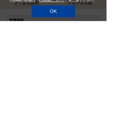
Cookieの詳細は「
Cookieについて
」をご覧ください。
よくある質問
メルマガ登録
OK
営業時間
日曜定休
お問い合わせ受付時間 9:00～18:00
お問い合わせへの回答は翌営業日となります。
ご利用規約
カルディコーヒーファーム
特定商品取引法
企業情報
サイトマップ
プライバシーポリシー
カスタマーハラスメント対
応方針
店舗検索
採用情報