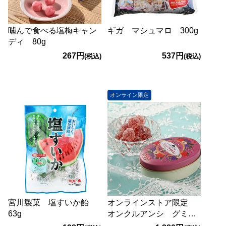
噛んで食べる塩梅キャン
ギガ マシュマロ 300g
ディ 80g
267円
537円
(税込)
(税込)
オンライン限定
宮川製菓 塩すいか飴
オンラインストア限定
63g
オンクルアンシ グミ
缶 フランボワーズ 1個