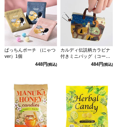
ぱっちんポーチ （にゃつ
カルディ伝説柄カラビナ
ver）1個
付きミニバッグ（コーヒ
ーゼリー入り） 1個
448円
484円
(税込)
(税込)