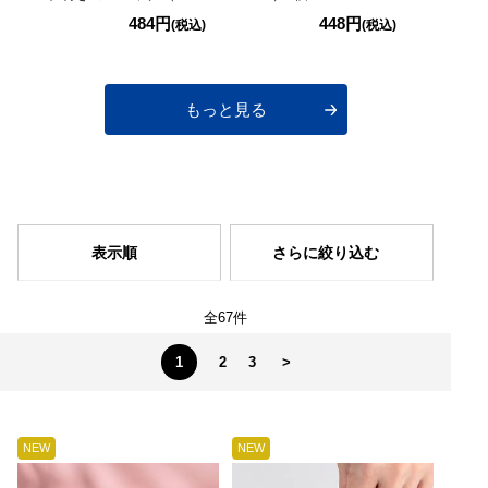
ーヒーゼリー入り） 1
484円
448円
(税込)
(税込)
個
もっと見る
表示順
さらに絞り込む
全67件
1
2
3
>
NEW
NEW