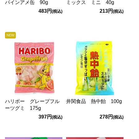
パインアメ缶 90g
ミックス ミニ 40g
483円
213円
(税込)
(税込)
NEW
ハリボー グレープフル
井関食品 熱中飴 100g
ーツグミ 175g
397円
278円
(税込)
(税込)