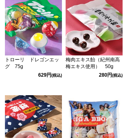
トローリ ドレゴンエッ
梅肉エキス飴（紀州南高
グ 75g
梅エキス使用） 50g
629円
280円
(税込)
(税込)