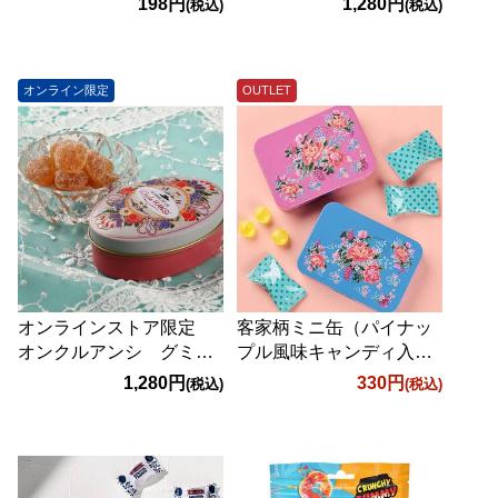
198円
1,280円
(税込)
(税込)
オンライン限定
OUTLET
オンラインストア限定
客家柄ミニ缶（パイナッ
オンクルアンシ グミ
プル風味キャンディ入
缶 ポム 1個
り） 1個【オンライン限
1,280円
330円
(税込)
(税込)
定アウトレット】