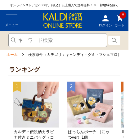
オンラインストアは7,000円（税込）以上購入で送料無料！
※一部地域を除く
0
メニュー
ログイン
カート
ホーム
検索条件（カテゴリ：キャンディ・グミ・マシュマロ）
ランキング
カルディ伝説柄カラビ
ぱっちんポーチ （にゃ
噛んで食
ナ付きミニバッグ（コ
つver）1個
キャンデ