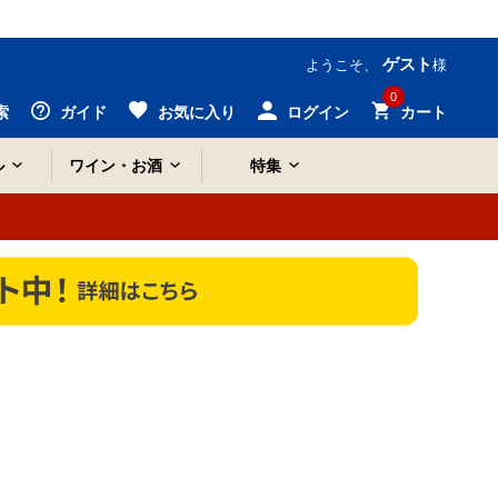
ゲスト
ようこそ、
様
0
索
ガイド
お気に入り
ログイン
カート
ル
ワイン・お酒
特集