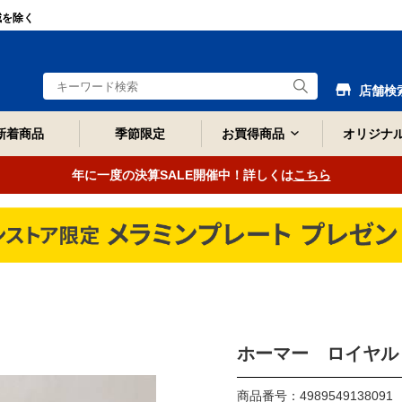
域を除く
店舗検
新着商品
季節限定
お買得商品
オリジナ
年に一度の決算SALE開催中！詳しくは
こちら
ホーマー ロイヤルミ
商品番号：4989549138091