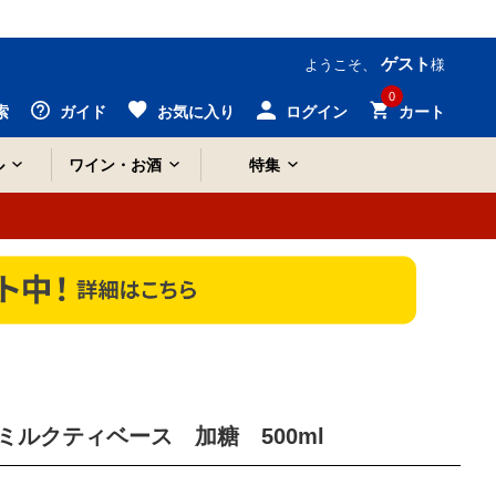
ゲスト
ようこそ、
様
0
索
ガイド
お気に入り
ログイン
カート
ル
ワイン・お酒
特集
ルクティベース 加糖 500ml