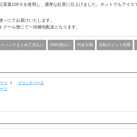
紅茶葉100％を使用し、濃厚な紅茶に仕上げました。ホットでもアイス
便＞にてお届けいたします。
トクール便にて一括梱包配送となります。
フトバンクまとめて支払い
GMO後払い
代金引換
全額ポイント利用
ーツ
ドリンクベース
ーツ