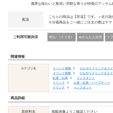
濃厚な味わいと奥深い芳醇な香りが特徴のアッサム
こちらの商品は【常温】です。＜佐川急
配送
※冷蔵商品をご一緒にご注文の際はヤマ
ご利用可能決済
d払い（ドコモ）
auかんたん決済
ソ
関連情報
カテゴリ名
イベント情報
ひんやりドリンク＆スイ
イベント情報
ひんやりドリンク＆スイ
紅茶・お茶
インスタント
ドリンク
お茶・紅茶・ハーブティー
ドリンク
インスタント
商品詳細
原材料名
掲載画像よりご確認ください