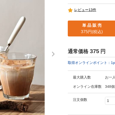
レビュー13件
単 品 販 売
375円(税込)
375
通常価格
円
取得オンラインポイント：
1
p
最大購入数
お一人
オンライン在庫数
348個
注文個数