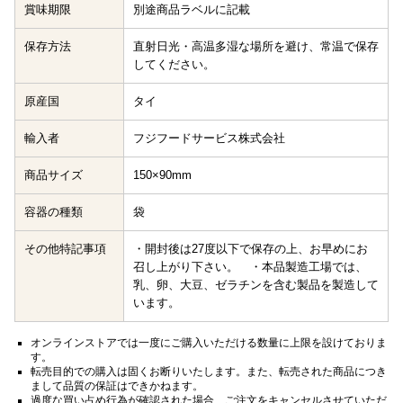
賞味期限
別途商品ラベルに記載
保存方法
直射日光・高温多湿な場所を避け、常温で保存
してください。
原産国
タイ
輸入者
フジフードサービス株式会社
商品サイズ
150×90mm
容器の種類
袋
その他特記事項
・開封後は27度以下で保存の上、お早めにお
召し上がり下さい。 ・本品製造工場では、
乳、卵、大豆、ゼラチンを含む製品を製造して
います。
オンラインストアでは一度にご購入いただける数量に上限を設けておりま
す。
転売目的での購入は固くお断りいたします。また、転売された商品につき
まして品質の保証はできかねます。
過度な買い占め行為が確認された場合、ご注文をキャンセルさせていただ