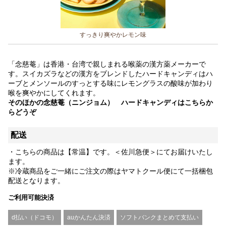
すっきり爽やかレモン味
「念慈菴」は香港・台湾で親しまれる喉薬の漢方薬メーカーで
す。スイカズラなどの漢方をブレンドしたハードキャンディはハ
ーブとメンソールのすっとする味にレモングラスの酸味が加わり
喉を爽やかにしてくれます。
そのほかの念慈菴（ニンジョム） ハードキャンディは
こちらか
らどうぞ
配送
・こちらの商品は【常温】です。＜佐川急便＞にてお届けいたし
ます。
※冷蔵商品をご一緒にご注文の際はヤマトクール便にて一括梱包
配送となります。
ご利用可能決済
d払い（ドコモ）
auかんたん決済
ソフトバンクまとめて支払い