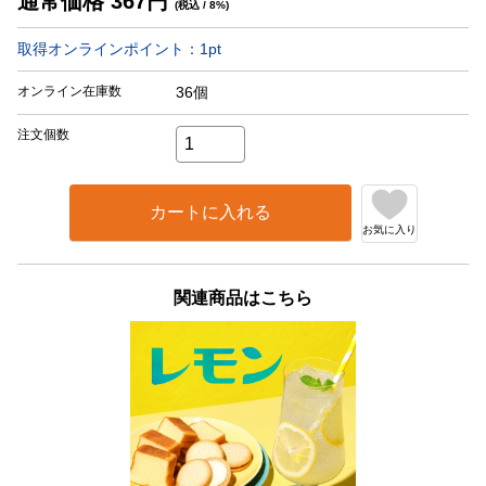
通常価格
367
円
(税込 / 8%)
取得オンラインポイント：
1
pt
オンライン在庫数
36個
注文個数
カートに入れる
お気に入り
関連商品はこちら