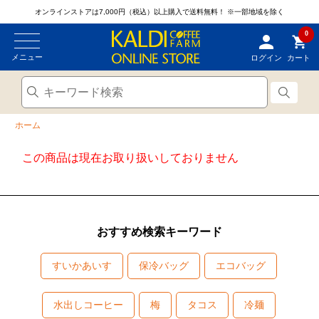
オンラインストアは7,000円（税込）以上購入で送料無料！
※一部地域を除く
0
メニュー
ログイン
カート
ホーム
この商品は現在お取り扱いしておりません
おすすめ検索キーワード
すいかあいす
保冷バッグ
エコバッグ
水出しコーヒー
梅
タコス
冷麺