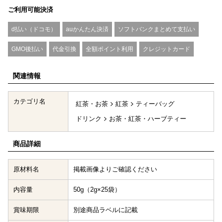
ご利用可能決済
d払い（ドコモ）
auかんたん決済
ソフトバンクまとめて支払い
GMO後払い
代金引換
全額ポイント利用
クレジットカード
関連情報
カテゴリ名
紅茶・お茶
紅茶
ティーバッグ
ドリンク
お茶・紅茶・ハーブティー
商品詳細
原材料名
掲載画像よりご確認ください
内容量
50g（2g×25袋）
賞味期限
別途商品ラベルに記載