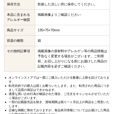
保存方法
乾燥した涼しい所に保存してください。
本品に含まれる
掲載画像よりご確認ください
アレルギー物質
商品サイズ
135×75×70mm
容器の種類
箱
その他特記事項
掲載画像の原材料やアレルゲン等の商品情報は
予告なく変更する場合がございます。ご利用
前、お召し上がりになる前にお届けした商品の
記載内容を必ずご確認ください。
オンラインストアでは一度にご購入いただける数量に上限を設けておりま
す。
転売目的での購入は固くお断りいたします。また、転売された商品につき
まして品質の保証はできかねます。
過度な買い占め行為が確認された場合、ご注文をキャンセルさせていただ
く場合がございます。
一部の記載販売品を除き、賞味期限は残り一ヶ月以上の商品をご用意いた
します。
正確な掲載に努めておりますが、食品表示情報についてはお届けした商品