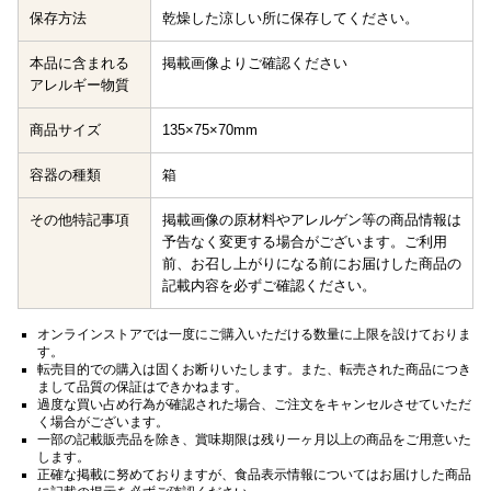
保存方法
乾燥した涼しい所に保存してください。
本品に含まれる
掲載画像よりご確認ください
アレルギー物質
商品サイズ
135×75×70mm
容器の種類
箱
その他特記事項
掲載画像の原材料やアレルゲン等の商品情報は
予告なく変更する場合がございます。ご利用
前、お召し上がりになる前にお届けした商品の
記載内容を必ずご確認ください。
オンラインストアでは一度にご購入いただける数量に上限を設けておりま
す。
転売目的での購入は固くお断りいたします。また、転売された商品につき
まして品質の保証はできかねます。
過度な買い占め行為が確認された場合、ご注文をキャンセルさせていただ
く場合がございます。
一部の記載販売品を除き、賞味期限は残り一ヶ月以上の商品をご用意いた
します。
正確な掲載に努めておりますが、食品表示情報についてはお届けした商品