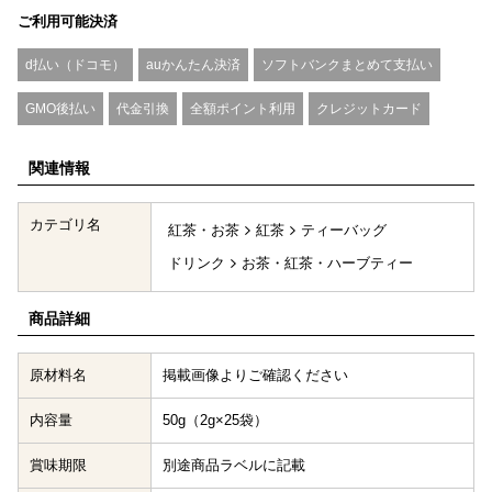
ご利用可能決済
d払い（ドコモ）
auかんたん決済
ソフトバンクまとめて支払い
GMO後払い
代金引換
全額ポイント利用
クレジットカード
関連情報
カテゴリ名
紅茶・お茶
紅茶
ティーバッグ
ドリンク
お茶・紅茶・ハーブティー
商品詳細
原材料名
掲載画像よりご確認ください
内容量
50g（2g×25袋）
賞味期限
別途商品ラベルに記載