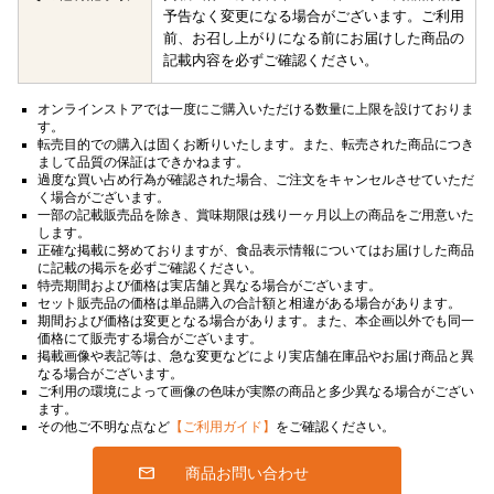
予告なく変更になる場合がございます。ご利用
前、お召し上がりになる前にお届けした商品の
記載内容を必ずご確認ください。
オンラインストアでは一度にご購入いただける数量に上限を設けておりま
す。
転売目的での購入は固くお断りいたします。また、転売された商品につき
まして品質の保証はできかねます。
過度な買い占め行為が確認された場合、ご注文をキャンセルさせていただ
く場合がございます。
一部の記載販売品を除き、賞味期限は残り一ヶ月以上の商品をご用意いた
します。
正確な掲載に努めておりますが、食品表示情報についてはお届けした商品
に記載の掲示を必ずご確認ください。
特売期間および価格は実店舗と異なる場合がございます。
セット販売品の価格は単品購入の合計額と相違がある場合があります。
期間および価格は変更となる場合があります。また、本企画以外でも同一
価格にて販売する場合がございます。
掲載画像や表記等は、急な変更などにより実店舗在庫品やお届け商品と異
なる場合がございます。
ご利用の環境によって画像の色味が実際の商品と多少異なる場合がござい
ます。
その他ご不明な点など
【ご利用ガイド】
をご確認ください。
商品お問い合わせ