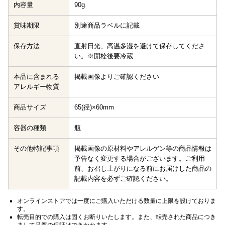
内容量
90g
賞味期限
別途商品ラベルに記載
保存方法
直射日光、高温多湿を避けて保存してくださ
い。※開栓後要冷蔵
本品に含まれる
掲載画像よりご確認ください
アレルギー物質
商品サイズ
65(径)×60mm
容器の種類
瓶
その他特記事項
掲載画像の原材料やアレルゲン等の商品情報は
予告なく変更する場合がございます。ご利用
前、お召し上がりになる前にお届けした商品の
記載内容を必ずご確認ください。
オンラインストアでは一度にご購入いただける数量に上限を設けておりま
す。
転売目的での購入は固くお断りいたします。また、転売された商品につき
まして品質の保証はできかねます。