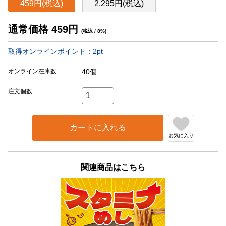
459円(税込)
2,295円(税込)
通常価格
459
円
(税込 / 8%)
取得オンラインポイント：
2
pt
オンライン在庫数
40個
注文個数
カートに入れる
お気に入り
関連商品はこちら