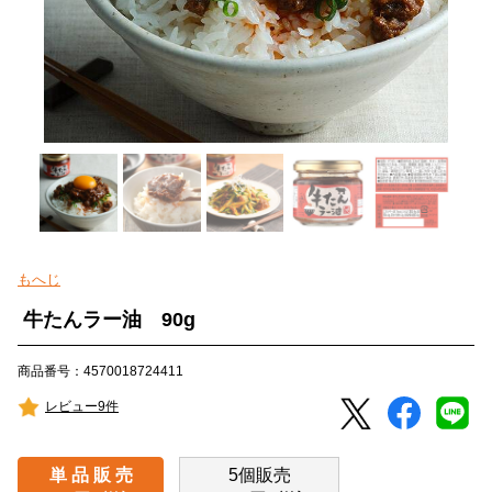
もへじ
牛たんラー油 90g
商品番号：4570018724411
レビュー9件
単 品 販 売
5個販売