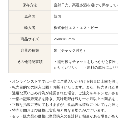
保存方法
直射日光、高温多湿を避けて保存して
原産国
韓国
輸入者
株式会社エス・エス・ビー
商品サイズ
260×185mm
容器の種類
袋（チャック付き）
その他特記事項
・開封後はチャックをしっかりと閉め
がりください。 ・原料の成分により
・オンラインストアでは一度にご購入いただける数量に上限を設
・転売目的での購入は固くお断りいたします。また、転売された
・過度な買い占め行為が確認された場合、ご注文をキャンセルさ
・一部の記載販売品を除き、賞味期限は残り一ヶ月以上の商品を
・正確な掲載に努めておりますが、食品表示情報についてはお届
・特売期間および価格は実店舗と異なる場合がございます。
・セット販売品の価格は単品購入の合計額と相違がある場合があ