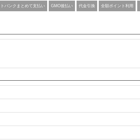
フトバンクまとめて支払い
GMO後払い
代金引換
全額ポイント利用