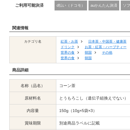
ご利用可能決済
d払い（ドコモ）
auかんたん決済
ソ
関連情報
カテゴリ名
紅茶・お茶
日本茶・中国茶・健康茶
ドリンク
お茶・紅茶・ハーブティー
世界の食
韓国
その他
世界の食
韓国
商品詳細
名称（品名）
コーン茶
原材料名
とうもろこし（遺伝子組換えでない）
内容量
150g（10g×5袋×3）
賞味期限
別途商品ラベルに記載