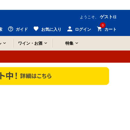
ゲスト
ようこそ、
様
0
索
ガイド
お気に入り
ログイン
カート
ル
ワイン・お酒
特集