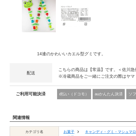
14連のかわいいカエル型グミです。
こちらの商品は【常温】です。＜佐川急
配送
※冷蔵商品をご一緒にご注文の際はヤマ
ご利用可能決済
d払い（ドコモ）
auかんたん決済
ソ
関連情報
カテゴリ名
お菓子
キャンディ・グミ・マシュマロ