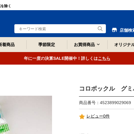
域を除く
店舗検
新着商品
季節限定
お買得商品
オリジナ
年に一度の決算SALE開催中！詳しくは
こちら
コロボックル グミ
商品番号：4523899029069
レビュー0件