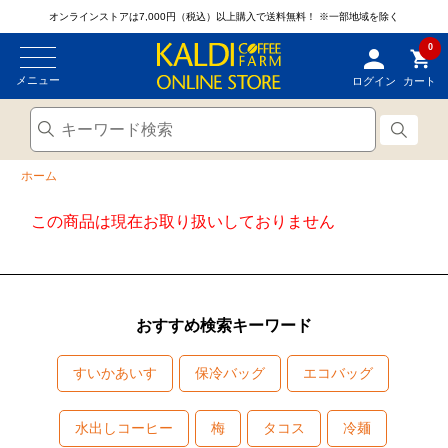
オンラインストアは7,000円（税込）以上購入で送料無料！
※一部地域を除く
0
メニュー
ログイン
カート
ホーム
この商品は現在お取り扱いしておりません
おすすめ検索キーワード
すいかあいす
保冷バッグ
エコバッグ
水出しコーヒー
梅
タコス
冷麺