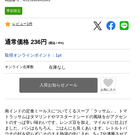
季節限定
レビュー1件
通常価格
236
円
(税込 / 8%)
取得オンラインポイント：
1
pt
オンライン在庫数
在庫なし
お気に入り
南インドの定食ミールスについてくるスープ「ラッサム」。トマ
トラッサムはタマリンドやマスタードシードの風味をがアクセン
トのすっぱ辛い味わいです。レンズ豆を加え、マイルドに仕上げ
ました。パンはもちろん、ごはんにも良くあいます。レトルトパ
ウチの封を切らずにそのまま熱湯の中に入れ、5～7分沸騰させて