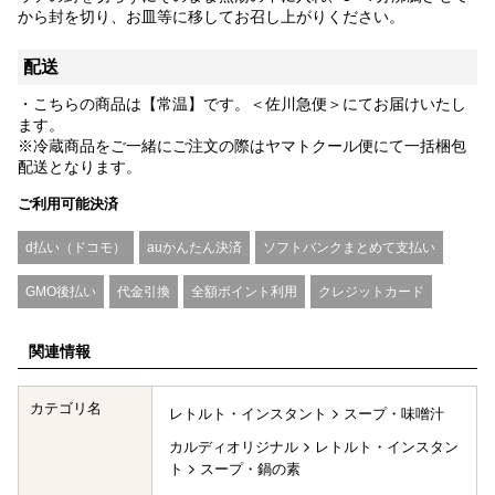
から封を切り、お皿等に移してお召し上がりください。
配送
・こちらの商品は【常温】です。＜佐川急便＞にてお届けいたし
ます。
※冷蔵商品をご一緒にご注文の際はヤマトクール便にて一括梱包
配送となります。
ご利用可能決済
d払い（ドコモ）
auかんたん決済
ソフトバンクまとめて支払い
GMO後払い
代金引換
全額ポイント利用
クレジットカード
関連情報
カテゴリ名
レトルト・インスタント
スープ・味噌汁
カルディオリジナル
レトルト・インスタン
ト
スープ・鍋の素