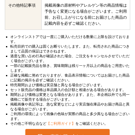
その他特記事項
掲載画像の原材料やアレルゲン等の商品情報は
予告なく変更になる場合がございます。ご利用
前、お召し上がりになる前にお届けした商品の
記載内容を必ずご確認ください。
オンラインストアでは一度にご購入いただける数量に上限を設けておりま
す。
転売目的での購入は固くお断りいたします。また、転売された商品につき
まして品質の保証はできかねます。
過度な買い占め行為が確認された場合、ご注文をキャンセルさせていただ
く場合がございます。
一部の記載販売品を除き、賞味期限は残り一ヶ月以上の商品をご用意いた
します。
正確な掲載に努めておりますが、食品表示情報についてはお届けした商品
に記載の掲示を必ずご確認ください。
特売期間および価格は実店舗と異なる場合がございます。
セット販売品の価格は単品購入の合計額と相違がある場合があります。
期間および価格は変更となる場合があります。また、本企画以外でも同一
価格にて販売する場合がございます。
掲載画像や表記等は、急な変更などにより実店舗在庫品やお届け商品と異
なる場合がございます。
ご利用の環境によって画像の色味が実際の商品と多少異なる場合がござい
ます。
その他ご不明な点など
【ご利用ガイド】
をご確認ください。