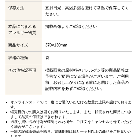
保存方法
直射日光、高温多湿を避けて常温で保存してく
ださい。
本品に含まれる
掲載画像よりご確認ください
アレルギー物質
商品サイズ
370×130mm
容器の種類
袋
その他特記事項
掲載画像の原材料やアレルゲン等の商品情報は
予告なく変更になる場合がございます。ご利用
前、お召し上がりになる前にお届けした商品の
記載内容を必ずご確認ください。
オンラインストアでは一度にご購入いただける数量に上限を設けておりま
す。
転売目的での購入は固くお断りいたします。また、転売された商品につき
まして品質の保証はできかねます。
過度な買い占め行為が確認された場合、ご注文をキャンセルさせていただ
く場合がございます。
一部の記載販売品を除き、賞味期限は残り一ヶ月以上の商品をご用意いた
します。