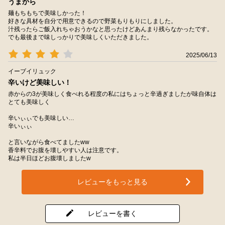
うまから
麺もちもちで美味しかった！
好きな具材を自分で用意できるので野菜もりもりにしました。
汁残ったらご飯入れちゃおうかなと思ったけどあんまり残らなかったです。
でも最後まで味しっかりで美味しくいただきました。
2025/06/13
イーブイリュック
辛いけど美味しい！
赤からの3が美味しく食べれる程度の私にはちょっと辛過ぎましたが味自体は
とても美味しく
辛いぃぃでも美味しい…
辛いぃぃ
と言いながら食べてましたww
香辛料でお腹を壊しやすい人は注意です。
私は半日ほどお腹壊しましたw
レビューをもっと見る
レビューを書く