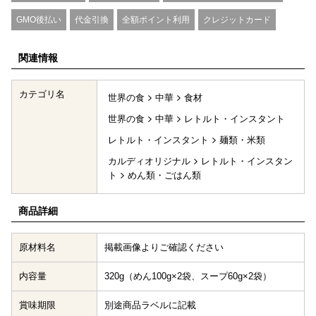
GMO後払い
代金引換
全額ポイント利用
クレジットカード
関連情報
カテゴリ名
世界の食
中華
食材
世界の食
中華
レトルト・インスタント
レトルト・インスタント
麺類・米類
カルディオリジナル
レトルト・インスタン
ト
めん類・ごはん類
商品詳細
原材料名
掲載画像よりご確認ください
内容量
320g（めん100g×2袋、スープ60g×2袋）
賞味期限
別途商品ラベルに記載