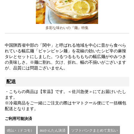
多彩な味わいの『麺』特集
中国陝西省中部の「関中」と呼ばれる地域を中心に昔から食べら
れている幅広麺「ビャンビャン麺」を花椒の効いたシビ辛の麻辣
タレとセットにしました。つるつるもちもちの幅広麺がやみつき
の美味しさ。※麺に割れ、欠け、折れ、幅の不揃いがございます
が、品質には問題ございません。
配送
・こちらの商品は【常温】です。＜佐川急便＞にてお届けいたし
ます。
※冷蔵商品をご一緒にご注文の際はヤマトクール便にて一括梱包
配送となります。
ご利用可能決済
d払い（ドコモ）
auかんたん決済
ソフトバンクまとめて支払い