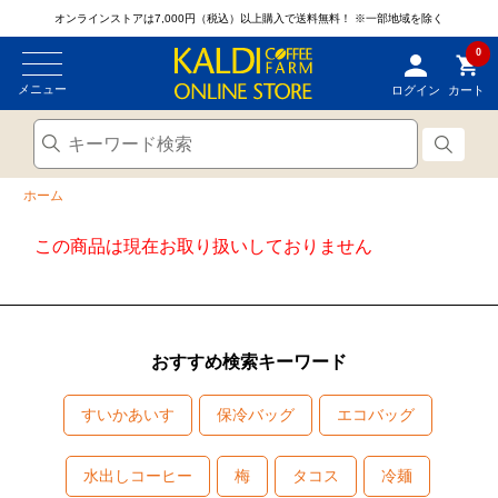
オンラインストアは7,000円（税込）以上購入で送料無料！
※一部地域を除く
0
メニュー
ログイン
カート
ホーム
この商品は現在お取り扱いしておりません
おすすめ検索キーワード
すいかあいす
保冷バッグ
エコバッグ
水出しコーヒー
梅
タコス
冷麺