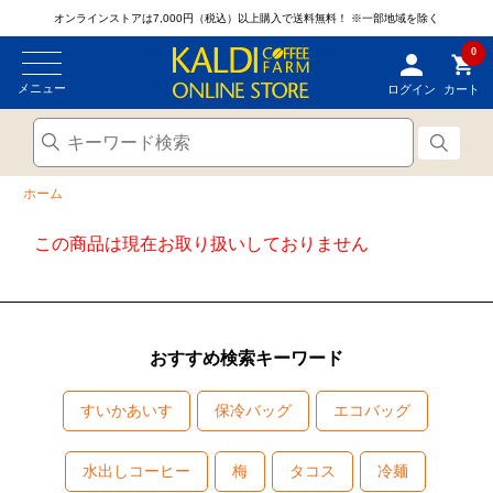
オンラインストアは7,000円（税込）以上購入で送料無料！
※一部地域を除く
0
メニュー
ログイン
カート
ホーム
この商品は現在お取り扱いしておりません
おすすめ検索キーワード
すいかあいす
保冷バッグ
エコバッグ
水出しコーヒー
梅
タコス
冷麺