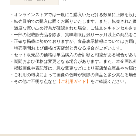
・オンラインストアでは一度にご購入いただける数量に上限を設
・転売目的での購入は固くお断りいたします。また、転売された
・過度な買い占め行為が確認された場合、ご注文をキャンセルさ
・一部の記載販売品を除き、賞味期限は残り一ヶ月以上の商品を
・正確な掲載に努めておりますが、食品表示情報についてはお届
・特売期間および価格は実店舗と異なる場合がございます。
・セット販売品の価格は単品購入の合計額と相違がある場合があ
・期間および価格は変更となる場合があります。また、本企画以
・掲載画像や表記等は、急な変更などにより実店舗在庫品やお届
・ご利用の環境によって画像の色味が実際の商品と多少異なる場
・その他ご不明な点など
【ご利用ガイド】
をご確認ください。