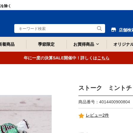
域を除く
店舗検
新着商品
季節限定
お買得商品
オリジナ
年に一度の決算SALE開催中！詳しくは
こちら
ストーク ミントチ
商品番号：4014400900804
レビュー2件