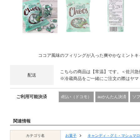
ココア風味のフィリングが入った爽やかなミントキ
こちらの商品は【常温】です。＜佐川急
配送
※冷蔵商品をご一緒にご注文の際はヤマ
ご利用可能決済
d払い（ドコモ）
auかんたん決済
ソ
関連情報
カテゴリ名
お菓子
キャンディ・グミ・マシュマロ