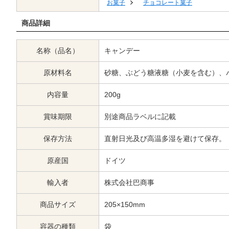
お菓子
チョコレート菓子
商品詳細
名称（品名）
キャンデー
原材料名
砂糖、ぶどう糖液糖（小麦を含む）、
内容量
200g
賞味期限
別途商品ラベルに記載
保存方法
直射日光及び高温多湿を避けて保存。
原産国
ドイツ
輸入者
株式会社巴商事
商品サイズ
205×150mm
容器の種類
袋