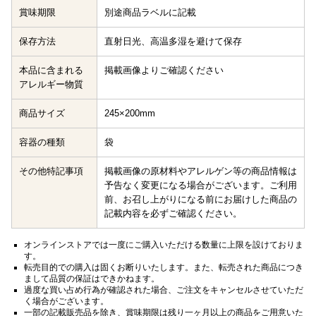
賞味期限
別途商品ラベルに記載
保存方法
直射日光、高温多湿を避けて保存
本品に含まれる
掲載画像よりご確認ください
アレルギー物質
商品サイズ
245×200mm
容器の種類
袋
その他特記事項
掲載画像の原材料やアレルゲン等の商品情報は
予告なく変更になる場合がございます。ご利用
前、お召し上がりになる前にお届けした商品の
記載内容を必ずご確認ください。
オンラインストアでは一度にご購入いただける数量に上限を設けておりま
す。
転売目的での購入は固くお断りいたします。また、転売された商品につき
まして品質の保証はできかねます。
過度な買い占め行為が確認された場合、ご注文をキャンセルさせていただ
く場合がございます。
一部の記載販売品を除き、賞味期限は残り一ヶ月以上の商品をご用意いた