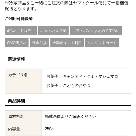
※冷蔵商品をご一緒にご注文の際はヤマトクール便にて一括梱包
配送となります。
ご利用可能決済
d払い（ドコモ）
auかんたん決済
ソフトバンクまとめて支払い
GMO後払い
代金引換
全額ポイント利用
クレジットカード
関連情報
カテゴリ名
お菓子
キャンディ・グミ・マシュマロ
お菓子
こどものおやつ
商品詳細
原材料名
掲載画像よりご確認ください
内容量
250g