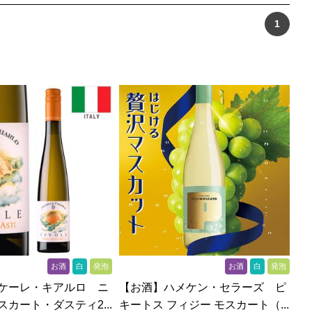
1
お酒
白
発泡
お酒
白
発泡
ケーレ・キアルロ ニ
【お酒】ハメケン・セラーズ ピ
カート・ダスティ2...
キートス フィジー モスカート（...