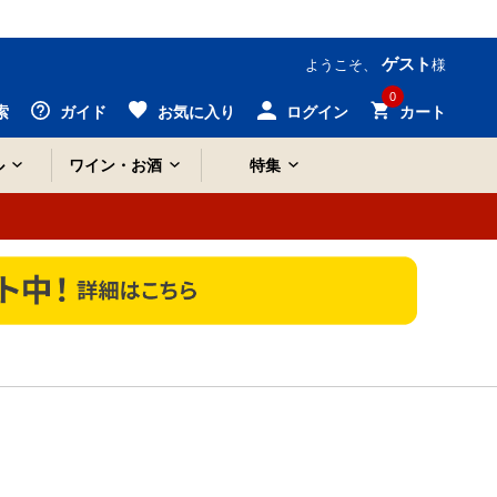
ゲスト
ようこそ、
様
0
索
ガイド
お気に入り
ログイン
カート
ル
ワイン・お酒
特集