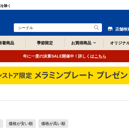
域を除く
店舗検
新着商品
季節限定
お買得商品
オリジナ
年に一度の決算SALE開催中！詳しくは
こちら
順
価格が安い順
価格が高い順