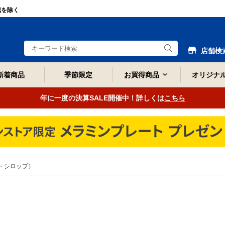
域を除く
店舗検
新着商品
季節限定
お買得商品
オリジナ
年に一度の決算SALE開催中！詳しくは
こちら
・シロップ）