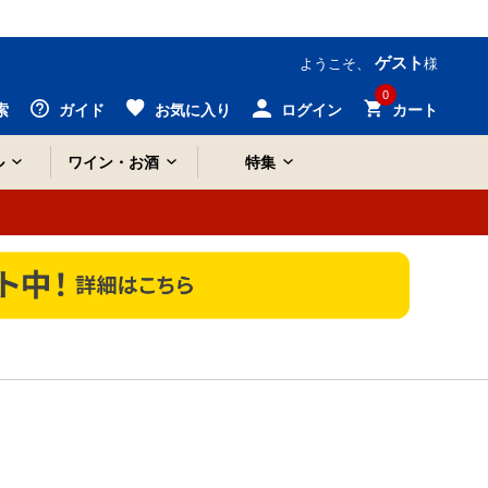
ゲスト
ようこそ、
様
0
索
ガイド
お気に入り
ログイン
カート
ル
ワイン・お酒
特集