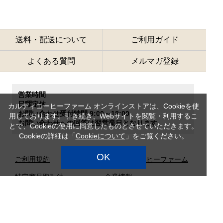
送料・配送について
ご利用ガイド
よくある質問
メルマガ登録
営業時間
日曜定休
カルディコーヒーファーム オンラインストアは、Cookieを使
お問い合わせ受付時間 9:00～18:00
用しております。引き続き、Webサイトを閲覧・利用するこ
お問い合わせへの回答は翌営業日となります。
とで、Cookieの使用に同意したものとさせていただきます。
Cookieの詳細は「
Cookieについて
」をご覧ください。
OK
ご利用規約
カルディコーヒーファーム
特定商品取引法
企業情報
サイトマップ
プライバシーポリシー
カスタマーハラスメント対
応方針