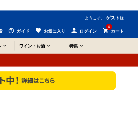
ゲスト
ようこそ、
様
0
索
ガイド
お気に入り
ログイン
カート
ル
ワイン・お酒
特集