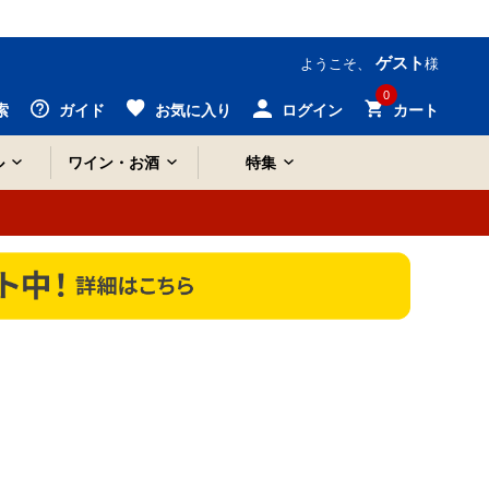
ゲスト
ようこそ、
様
0
索
ガイド
お気に入り
ログイン
カート
ル
ワイン・お酒
特集