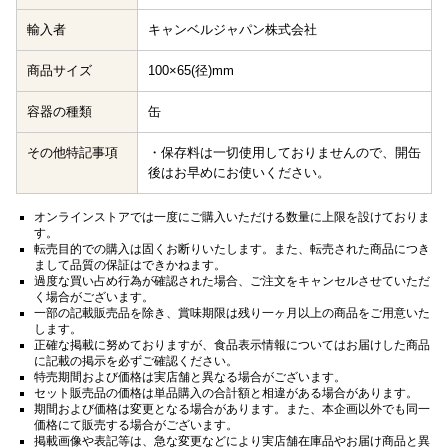
輸入者
キャンベルジャパン株式会社
商品サイズ
100×65(径)mm
容器の種類
缶
その他特記事項
・保存料は一切使用しておりませんので、開缶
後はお早めにお使いください。
オンラインストアでは一度にご購入いただける数量に上限を設けておりま
す。
転売目的での購入は固くお断りいたします。また、転売された商品につき
まして品質の保証はできかねます。
過度な買い占め行為が確認された場合、ご注文をキャンセルさせていただ
く場合がございます。
一部の記載販売品を除き、賞味期限は残り一ヶ月以上の商品をご用意いた
します。
正確な掲載に努めておりますが、食品表示情報についてはお届けした商品
に記載の掲示を必ずご確認ください。
特売期間および価格は実店舗と異なる場合がございます。
セット販売品の価格は単品購入の合計額と相違がある場合があります。
期間および価格は変更となる場合があります。また、本企画以外でも同一
価格にて販売する場合がございます。
掲載画像や表記等は、急な変更などにより実店舗在庫品やお届け商品と異