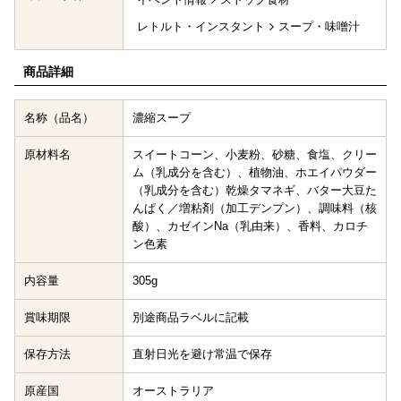
レトルト・インスタント
スープ・味噌汁
商品詳細
名称（品名）
濃縮スープ
原材料名
スイートコーン、小麦粉、砂糖、食塩、クリー
ム（乳成分を含む）、植物油、ホエイパウダー
（乳成分を含む）乾燥タマネギ、バター大豆た
んぱく／増粘剤（加工デンプン）、調味料（核
酸）、カゼインNa（乳由来）、香料、カロチ
ン色素
内容量
305g
賞味期限
別途商品ラベルに記載
保存方法
直射日光を避け常温で保存
原産国
オーストラリア