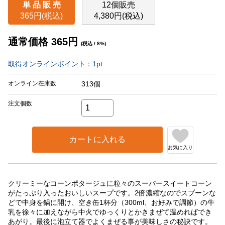
単 品 販 売
12個販売
365円(税込)
4,380円(税込)
通常価格
365
円
(税込 / 8%)
取得オンラインポイント：
1
pt
オンライン在庫数
313個
注文個数
カートに入れる
お気に入り
クリーミーなコーンポタージュに粒々のスーパースイートコーン
がたっぷり入ったおいしいスープです。2倍濃縮なのでスプーンな
どで中身を鍋に開け、空き缶1杯分（300ml、お好みで調節）の牛
乳を徐々に加えながら中火でゆっくりとかきまぜて温めればでき
あがり。最後に泡立て器でよくまぜる事が美味しさの秘訣です。