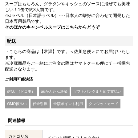
スープはもちろん、グラタンやキッシュのソースに混ぜても美味
しい！1缶で約3人前です。
※Jラベル（日本語ラベル）･･･日本人の嗜好に合わせて開発した
日本専用製品です。
そのほかのキャンベルスープは
こちらからどうぞ
配送
・こちらの商品は【常温】です。＜佐川急便＞にてお届けいたし
ます。
※冷蔵商品をご一緒にご注文の際はヤマトクール便にて一括梱包
配送となります。
ご利用可能決済
d払い（ドコモ）
auかんたん決済
ソフトバンクまとめて支払い
GMO後払い
代金引換
全額ポイント利用
クレジットカード
関連情報
カテゴリ名
イベント情報
ストック食材