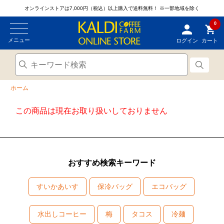
オンラインストアは7,000円（税込）以上購入で送料無料！
※一部地域を除く
0
メニュー
ログイン
カート
ホーム
この商品は現在お取り扱いしておりません
おすすめ検索キーワード
すいかあいす
保冷バッグ
エコバッグ
水出しコーヒー
梅
タコス
冷麺