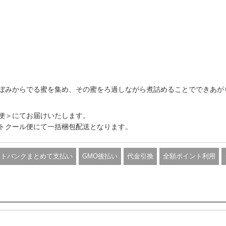
ぼみからでる蜜を集め、その蜜をろ過しながら煮詰めることでできあが
便＞にてお届けいたします。
トクール便にて一括梱包配送となります。
フトバンクまとめて支払い
GMO後払い
代金引換
全額ポイント利用