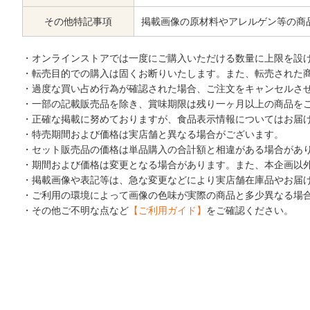
その他特記事項
掲載画像の原材料やアレルゲン等の商
・オンラインストアでは一度にご購入いただける数量に上限を設
・転売目的での購入は固くお断りいたします。また、転売された
・過度な買い占め行為が確認された場合、ご注文をキャンセルさ
・一部の記載販売品を除き、賞味期限は残り一ヶ月以上の商品を
・正確な掲載に努めておりますが、食品表示情報についてはお届
・特売期間および価格は実店舗と異なる場合がございます。
・セット販売品の価格は単品購入の合計額と相違がある場合があ
・期間および価格は変更となる場合があります。また、本企画以
・掲載画像や表記等は、急な変更などにより実店舗在庫品やお届
・ご利用の環境によって画像の色味が実際の商品と多少異なる場
・その他ご不明な点など
【ご利用ガイド】
をご確認ください。