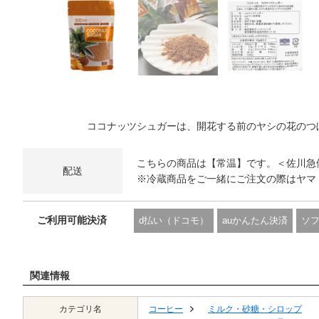
ココナッツシュガーは、開花する前のヤシの花のつ
こちらの商品は【常温】です。＜佐川急
配送
※冷蔵商品をご一緒にご注文の際はヤマ
ご利用可能決済
d払い（ドコモ）
auかんたん決済
ソ
関連情報
カテゴリ名
コーヒー
ミルク・砂糖・シロップ