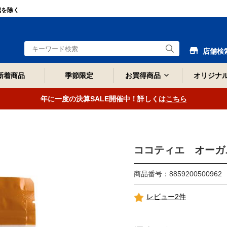
域を除く
店舗検
新着商品
季節限定
お買得商品
オリジナ
年に一度の決算SALE開催中！詳しくは
こちら
ココティエ オーガ
商品番号：8859200500962
レビュー2件