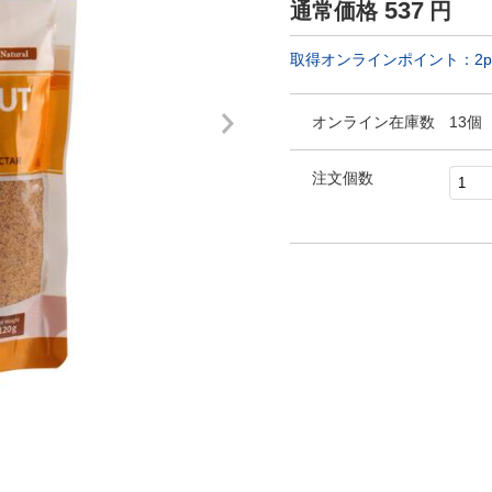
537
通常価格
円
取得オンラインポイント：
2
p
オンライン在庫数
13個
注文個数