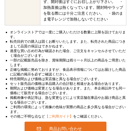
ず、開封後はすぐにお召し上がり下さい。 ・
加熱直後は熱くなっています。開封時やラップ
を取る際には十分ご注意ください。 ・袋のま
ま電子レンジで加熱しないでください
オンラインストアでは一度にご購入いただける数量に上限を設けておりま
す。
転売目的での購入は固くお断りいたします。また、転売された商品につき
まして品質の保証はできかねます。
過度な買い占め行為が確認された場合、ご注文をキャンセルさせていただ
く場合がございます。
一部の記載販売品を除き、賞味期限は残り一ヶ月以上の商品をご用意いた
します。
正確な掲載に努めておりますが、食品表示情報についてはお届けした商品
に記載の掲示を必ずご確認ください。
特売期間および価格は実店舗と異なる場合がございます。
セット販売品の価格は単品購入の合計額と相違がある場合があります。
期間および価格は変更となる場合があります。また、本企画以外でも同一
価格にて販売する場合がございます。
掲載画像や表記等は、急な変更などにより実店舗在庫品やお届け商品と異
なる場合がございます。
ご利用の環境によって画像の色味が実際の商品と多少異なる場合がござい
ます。
その他ご不明な点など
【ご利用ガイド】
をご確認ください。
商品お問い合わせ