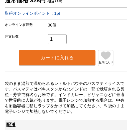
通常価格
328
円
(税込 / 8%)
取得オンラインポイント：
1
pt
オンライン在庫数
36個
注文個数
カートに入れる
お気に入り
袋のまま湯煎で温められるレトルトパウチのバスマティライスで
す。バスマティはパキスタンから北インドの一部で栽培される長
粒・芳香で有名なお米です。インドカレー、ビリヤニなどに最適
で世界的に人気があります。電子レンジで加熱する場合は、中身
を耐熱容器に移しラップをかけて加熱してください。※袋のまま
電子レンジで加熱しないでください。
配送