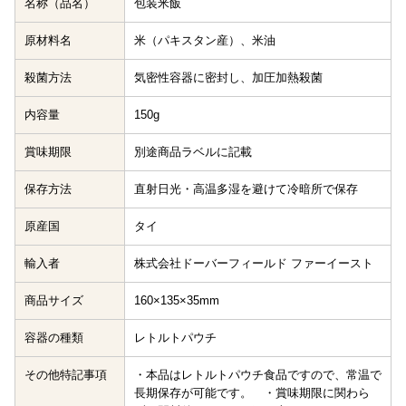
名称（品名）
包装米飯
原材料名
米（パキスタン産）、米油
殺菌方法
気密性容器に密封し、加圧加熱殺菌
内容量
150g
賞味期限
別途商品ラベルに記載
保存方法
直射日光・高温多湿を避けて冷暗所で保存
原産国
タイ
輸入者
株式会社ドーバーフィールド ファーイースト
商品サイズ
160×135×35mm
容器の種類
レトルトパウチ
その他特記事項
・本品はレトルトパウチ食品ですので、常温で
長期保存が可能です。 ・賞味期限に関わら