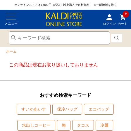
オンラインストアは7,000円（税込）以上購入で送料無料！
※一部地域を除く
0
メニュー
ログイン
カート
ホーム
この商品は現在お取り扱いしておりません
おすすめ検索キーワード
すいかあいす
保冷バッグ
エコバッグ
水出しコーヒー
梅
タコス
冷麺