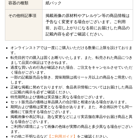
容器の種類
紙パック
その他特記事項
掲載画像の原材料やアレルゲン等の商品情報は
予告なく変更する場合がございます。ご利用
前、お召し上がりになる前にお届けした商品の
記載内容を必ずご確認ください。
オンラインストアでは一度にご購入いただける数量に上限を設けておりま
す。
転売目的での購入は固くお断りいたします。また、転売された商品につき
まして品質の保証はできかねます。
過度な買い占め行為が確認された場合、ご注文をキャンセルさせていただ
く場合がございます。
一部の記載販売品を除き、賞味期限は残り一ヶ月以上の商品をご用意いた
します。
正確な掲載に努めておりますが、食品表示情報についてはお届けした商品
に記載の掲示を必ずご確認ください。
特売期間および価格は実店舗と異なる場合がございます。
セット販売品の価格は単品購入の合計額と相違がある場合があります。
期間および価格は変更となる場合があります。また、本企画以外でも同一
価格にて販売する場合がございます。
掲載画像や表記等は、急な変更などにより実店舗在庫品やお届け商品と異
なる場合がございます。
ご利用の環境によって画像の色味が実際の商品と多少異なる場合がござい
ます。
その他ご不明な点など
【ご利用ガイド】
をご確認ください。