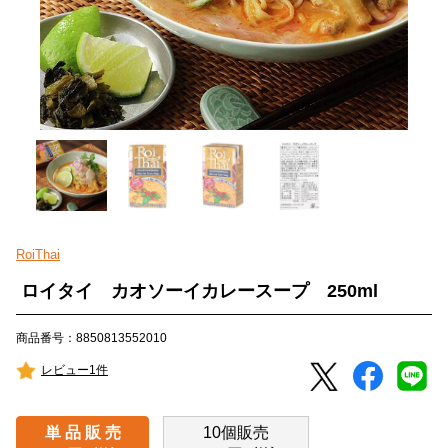
RoiThai
ロイタイ カオソーイカレースープ 250ml
商品番号：8850813552010
レビュー1件
単 品 販 売
10個販売