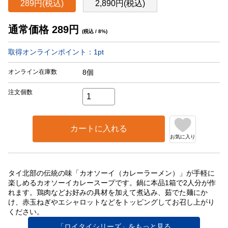
289円(税込)
2,890円(税込)
通常価格
289
円
(税込 / 8%)
取得オンラインポイント：
1
pt
オンライン在庫数
8個
注文個数
カートに入れる
お気に入り
タイ北部の伝統の味「カオソーイ（カレーラーメン）」が手軽に
楽しめるカオソーイカレースープです。鍋に本品1箱で2人分が作
れます。鶏肉などお好みの具材を加えて煮込み、茹でた麺にか
け、赤玉ねぎやエシャロットなどをトッピングしてお召し上がり
ください。
「ロイタイシリーズ」をもっと見る