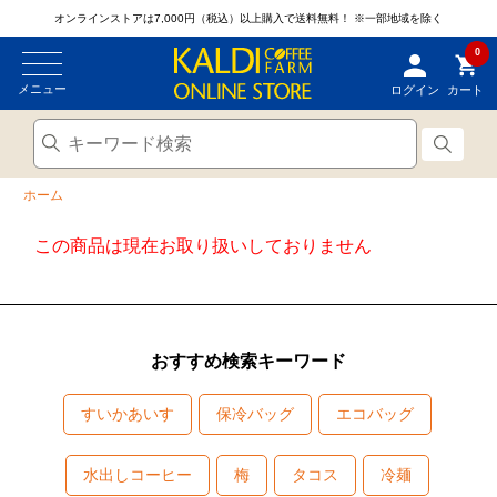
オンラインストアは7,000円（税込）以上購入で送料無料！
※一部地域を除く
0
メニュー
ログイン
カート
ホーム
この商品は現在お取り扱いしておりません
おすすめ検索キーワード
すいかあいす
保冷バッグ
エコバッグ
水出しコーヒー
梅
タコス
冷麺