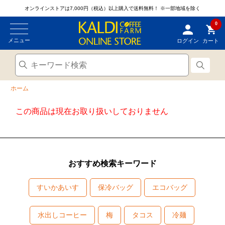
オンラインストアは7,000円（税込）以上購入で送料無料！
※一部地域を除く
0
メニュー
ログイン
カート
ホーム
この商品は現在お取り扱いしておりません
おすすめ検索キーワード
すいかあいす
保冷バッグ
エコバッグ
水出しコーヒー
梅
タコス
冷麺