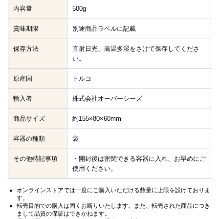
内容量
500g
賞味期限
別途商品ラベルに記載
保存方法
直射日光、高温多湿をさけて保存してくださ
い。
原産国
トルコ
輸入者
株式会社オーバーシーズ
商品サイズ
約155×80×60mm
容器の種類
袋
その他特記事項
・開封後は密閉できる容器に入れ、お早めにご
使用ください。
オンラインストアでは一度にご購入いただける数量に上限を設けておりま
す。
転売目的での購入は固くお断りいたします。また、転売された商品につき
まして品質の保証はできかねます。