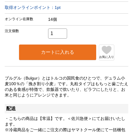
取得オンラインポイント：
1
pt
オンライン在庫数
14個
注文個数
カートに入れる
お気に入り
ブルグル（Bulgur）とはトルコの国民食のひとつで、デュラム小
麦100％の「挽き割り小麦」です。丸粒タイプはもちっと歯ごたえ
のある食感が特徴で、炊飯器で炊いたり、ピラフにしたりと、お
米と同じようにアレンジできます。
配送
・こちらの商品は【常温】です。＜佐川急便＞にてお届けいたし
ます。
※冷蔵商品をご一緒にご注文の際はヤマトクール便にて一括梱包