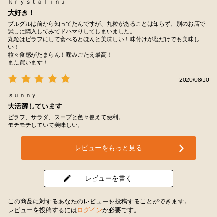
ｋｒｙｓｔａｌｉｎｕ
大好き！
ブルグルは前から知ってたんですが、丸粒があることは知らず、別のお店で
試しに購入してみてドハマりしてしまいました。
丸粒はピラフにして食べるとほんと美味しい！味付けが塩だけでも美味し
い！
粒々食感がたまらん！噛みごたえ最高！
また買います！
2020/08/10
ｓｕｎｎｙ
大活躍しています
ピラフ、サラダ、スープと色々使えて便利。
モチモチしていて美味しい。
レビューをもっと見る
レビューを書く
この商品に対するあなたのレビューを投稿することができます。
レビューを投稿するには
ログイン
が必要です。