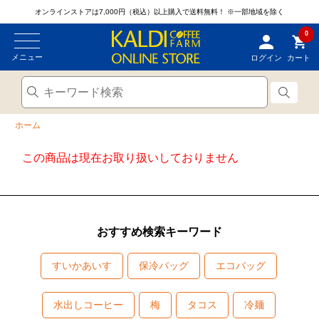
オンラインストアは7,000円（税込）以上購入で送料無料！
※一部地域を除く
0
メニュー
ログイン
カート
ホーム
この商品は現在お取り扱いしておりません
おすすめ検索キーワード
すいかあいす
保冷バッグ
エコバッグ
水出しコーヒー
梅
タコス
冷麺