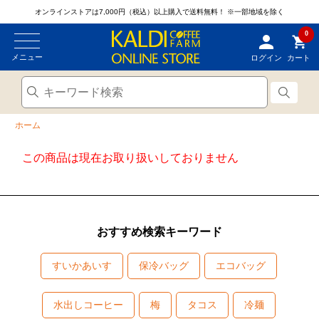
オンラインストアは7,000円（税込）以上購入で送料無料！
※一部地域を除く
0
メニュー
ログイン
カート
ホーム
この商品は現在お取り扱いしておりません
おすすめ検索キーワード
すいかあいす
保冷バッグ
エコバッグ
水出しコーヒー
梅
タコス
冷麺