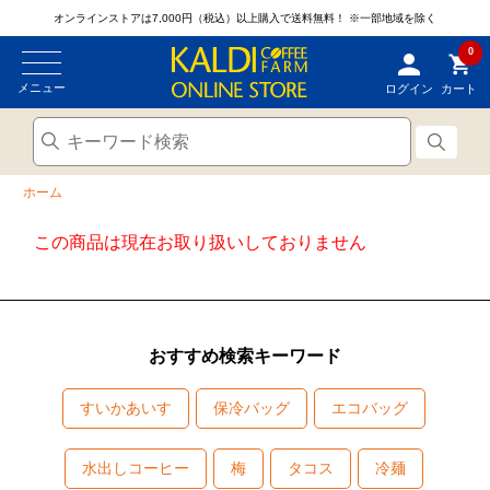
オンラインストアは7,000円（税込）以上購入で送料無料！
※一部地域を除く
0
メニュー
ログイン
カート
ホーム
この商品は現在お取り扱いしておりません
おすすめ検索キーワード
すいかあいす
保冷バッグ
エコバッグ
水出しコーヒー
梅
タコス
冷麺