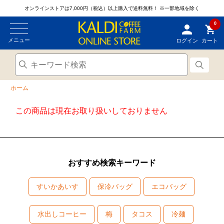
オンラインストアは7,000円（税込）以上購入で送料無料！
※一部地域を除く
0
メニュー
ログイン
カート
ホーム
この商品は現在お取り扱いしておりません
おすすめ検索キーワード
すいかあいす
保冷バッグ
エコバッグ
水出しコーヒー
梅
タコス
冷麺